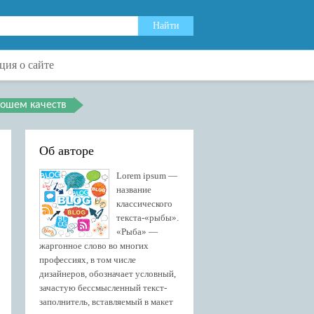
ия о сайте
рошем качеств
Об авторе
Lorem ipsum —
название
классического
текста-«рыбы».
«Рыба» —
жаргонное слово во многих
профессиях, в том числе
дизайнеров, обозначает условный,
зачастую бессмысленный текст-
заполнитель, вставляемый в макет