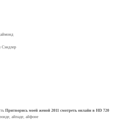
Даймонд
м Сэндлер
сть
Притворись моей женой 2011 смотреть онлайн в HD 720
роиде, айпаде, айфоне